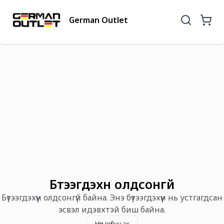
German Outlet
Бүтээгдэхүүн олдсонгүй
Бүтээгдэхүүн олдсонгүй байна. Энэ бүтээгдэхүүн нь устгагдсан
эсвэл идэвхтэй биш байна.
Нүүр рүү буцах