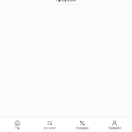
Нүүр
Ангилал
Хямдрал
Профайл