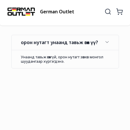
German Outlet
орон нутагт унаанд тавьж өгөх үү?
Унаанд тавьж өгөхгүй, орон нутагт зөвхөн монгол
шуудангаар хүргэгдэнэ.