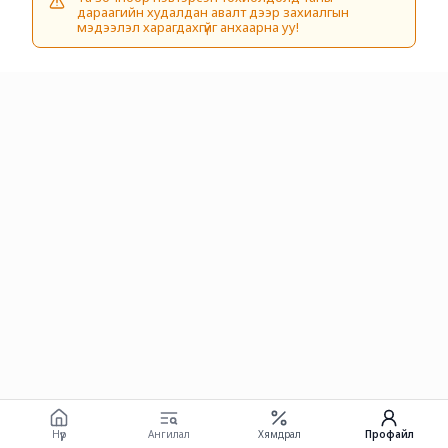
дараагийн худалдан авалт дээр захиалгын
мэдээлэл харагдахгүйг анхаарна уу!
Нүүр
Ангилал
Хямдрал
Профайл