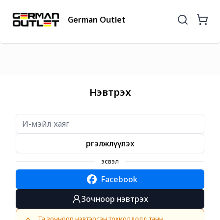
German Outlet
Нэвтрэх
Үргэлжлүүлэх
эсвэл
Facebook
Зочноор нэвтрэх
Та зочноор нэвтэрсэн тохиолдолд таны