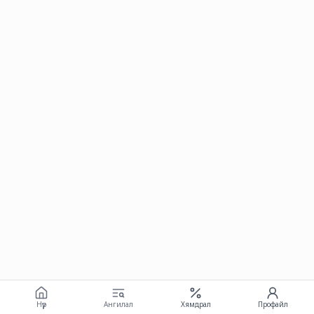
Нүүр
Ангилал
Хямдрал
Профайл