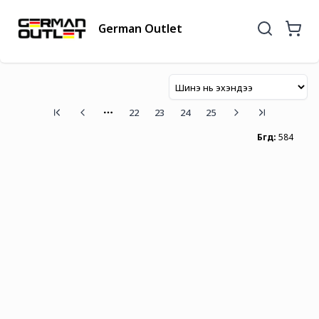
German Outlet
22
23
24
25
More pages
Бүгд
:
584