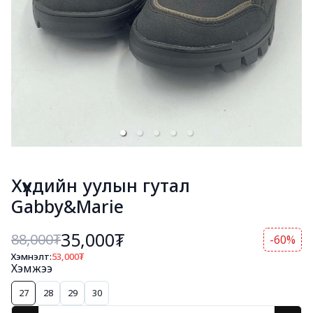
Хүүхдийн уулын гутал
Gabby&Marie
35,000₮
88,000
₮
-60%
Хэмнэлт:
53,000
₮
Хэмжээ
27
28
29
30