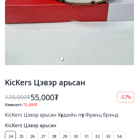
KicKers Цэвэр арьсан
55,000₮
128,000
₮
-57%
Хэмнэлт:
73,000
₮
Богино тайлбар
KicKers Цэвэр арьсан Хүүхдийн пүүз Франц брэнд.
KicKers Цэвэр арьсан
24
25
26
27
28
29
30
31
32
33
34