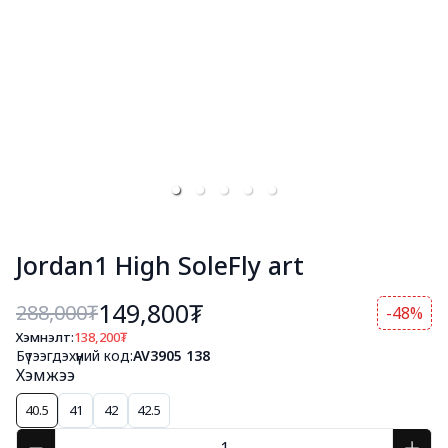
Jordan1 High SoleFly art
149,800₮
288,000
₮
-48%
Хэмнэлт:
138,200
₮
Бүтээгдэхүүний код:
AV3905 138
Хэмжээ
40.5
41
42
42.5