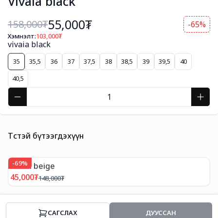
Vivaia black
55,000₮
158,000
₮
-65%
Хэмнэлт:
103,000
₮
vivaia black
35
35,5
36
37
37,5
38
38,5
39
39,5
40
40,5
Төстэй бүтээгдэхүүн
-
69
%
-
Offen beige
O
45,000
₮
4
148,000
₮
CАГСЛАХ
ДУУССАН