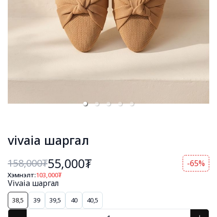
vivaia шаргал
55,000₮
158,000
₮
-65%
Хэмнэлт:
103,000
₮
Vivaia шаргал
38,5
39
39,5
40
40,5