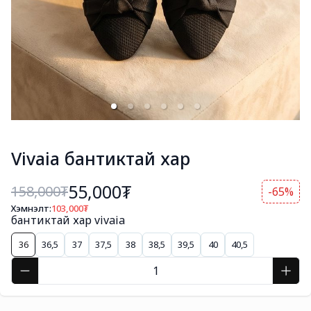
Vivaia бантиктай хар
55,000₮
158,000
₮
-65%
Хэмнэлт:
103,000
₮
бантиктай хар vivaia
36
36,5
37
37,5
38
38,5
39,5
40
40,5