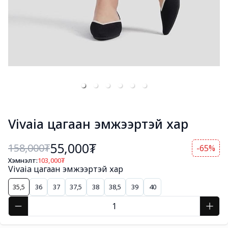
Vivaia цагаан эмжээртэй хар
55,000₮
158,000
₮
-65%
Хэмнэлт:
103,000
₮
Vivaia цагаан эмжээртэй хар
35,5
36
37
37,5
38
38,5
39
40