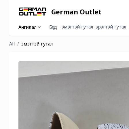
German Outlet
эмэгтэй гутал
эрэгтэй гутал
Ангилал
Бүгд
All
эмэгтэй гутал