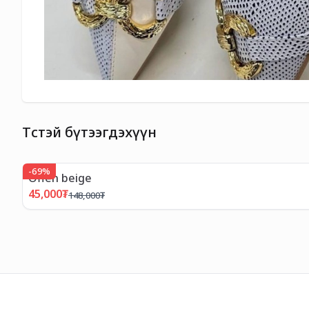
Төстэй бүтээгдэхүүн
-
69
%
Offen beige
45,000
₮
148,000
₮