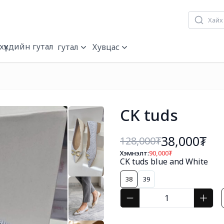
хүүхдийн гутал
гутал
Хувцас
CK tuds
38,000₮
128,000
₮
Хэмнэлт:
90,000
₮
CK tuds blue and White
38
39