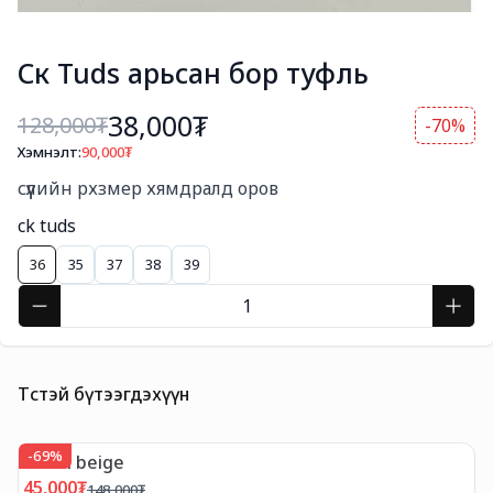
Ск Tuds арьсан бор туфль
38,000₮
128,000
₮
-70%
Хэмнэлт:
90,000
₮
Богино тайлбар
сүүлийн рхзмер хямдралд оров
ck tuds
36
35
37
38
39
Төстэй бүтээгдэхүүн
-
69
%
-
Offen beige
O
45,000
₮
4
148,000
₮