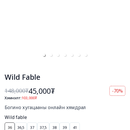
Wild Fable
45,000₮
148,000
₮
-70%
Хэмнэлт:
103,000
₮
Богино тайлбар
Богино хугацааны онлайн хямдрал
Wild fable
36
36,5
37
37,5
38
39
41