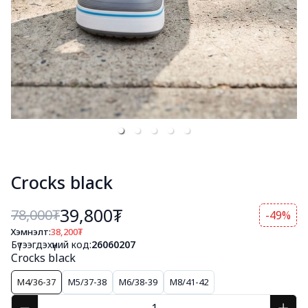
Crocks black
39,800₮
78,000
₮
-49%
Хэмнэлт:
38,200
₮
Бүтээгдэхүүний код:
26060207
Crocks black
M4/36-37
M5/37-38
M6/38-39
M8/41-42