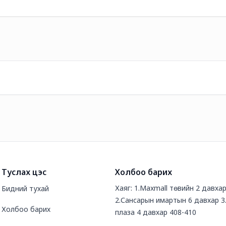
Туслах цэс
Холбоо барих
Хаяг: 1.Maxmall төвийн 2 давха
Бидний тухай
2.Сансарын имартын 6 давхар 3
Холбоо барих
плаза 4 давхар 408-410