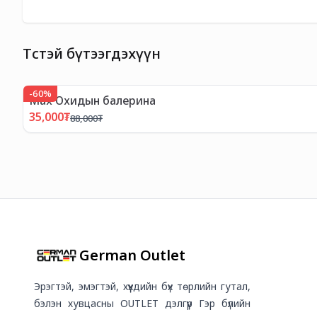
Төстэй бүтээгдэхүүн
-
60
%
Мах Охидын балерина
35,000
₮
88,000
₮
German Outlet
Эрэгтэй, эмэгтэй, хүүхдийн бүх төрлийн гутал,
бэлэн хувцасны OUTLET дэлгүүр Гэр бүлийн