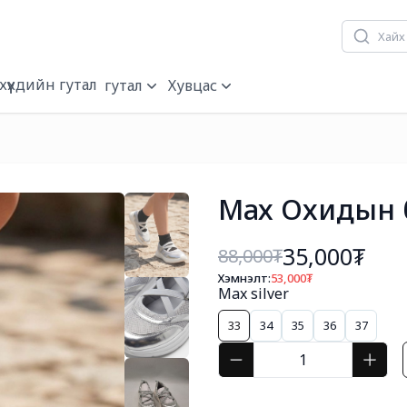
хүүхдийн гутал
гутал
Хувцас
Мах Охидын 
35,000₮
88,000
₮
Хэмнэлт:
53,000
₮
Max silver
33
34
35
36
37