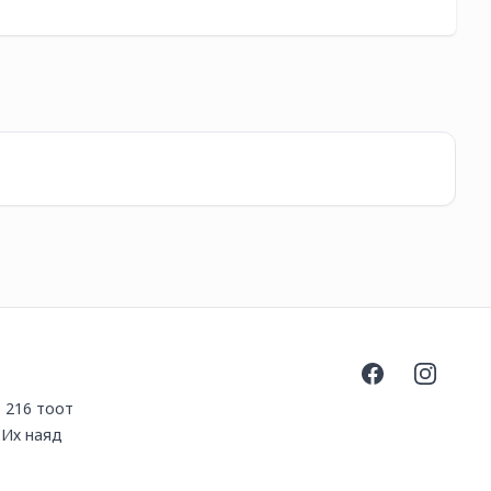
-
60
Ki
35
Facebook
Instagra
р 216 тоот
.Их наяд