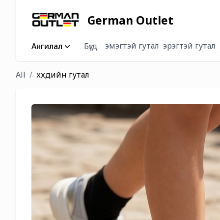
German Outlet
эмэгтэй гутал
эрэгтэй гутал
Ангилал
Бүгд
All
хүүхдийн гутал