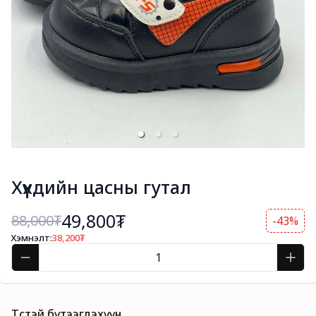
Хүүхдийн цасны гутал
49,800₮
88,000
₮
-43%
Хэмнэлт:
38,200
₮
Төстэй бүтээгдэхүүн