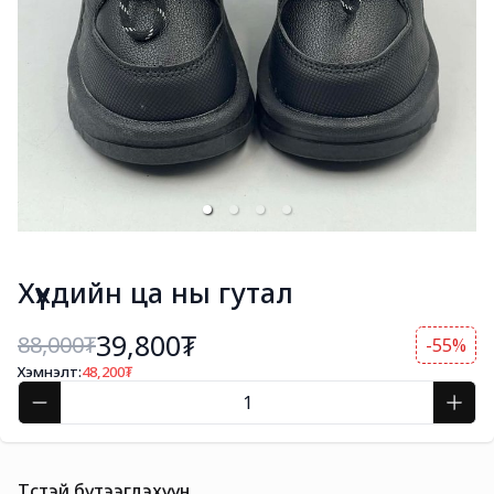
Хүүхдийн ца ны гутал
39,800₮
88,000
₮
-55%
Хэмнэлт:
48,200
₮
Төстэй бүтээгдэхүүн