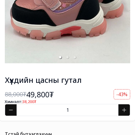
Хүүхдийн цасны гутал
49,800₮
88,000
₮
-43%
Хэмнэлт:
38,200
₮
Төстэй бүтээгдэхүүн