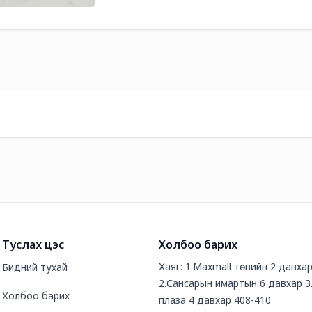
Туслах цэс
Холбоо барих
Хаяг: 1.Maxmall төвийн 2 давха
Бидний тухай
2.Сансарын имартын 6 давхар 3
Холбоо барих
плаза 4 давхар 408-410