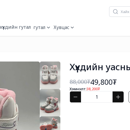
хүүхдийн гутал
гутал
Хувцас
Хүүхдийн уасн
49,800₮
88,000
₮
Хэмнэлт:
38,200
₮