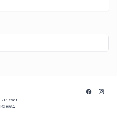
-
60
Ki
35
Facebook
Instagra
р 216 тоот
.Их наяд