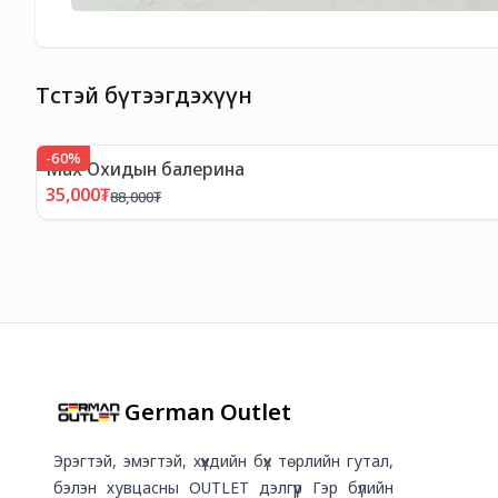
Төстэй бүтээгдэхүүн
-
60
%
Мах Охидын балерина
35,000
₮
88,000
₮
German Outlet
Эрэгтэй, эмэгтэй, хүүхдийн бүх төрлийн гутал,
бэлэн хувцасны OUTLET дэлгүүр Гэр бүлийн