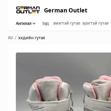
German Outlet
эмэгтэй гутал
эрэгтэй гутал
Ангилал
Бүгд
All
хүүхдийн гутал