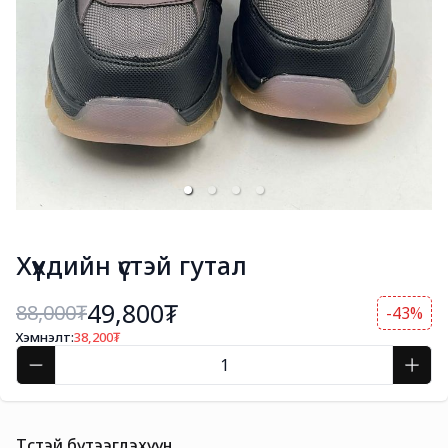
Хүүхдийн үстэй гутал
49,800₮
88,000
₮
-43%
Хэмнэлт:
38,200
₮
Төстэй бүтээгдэхүүн