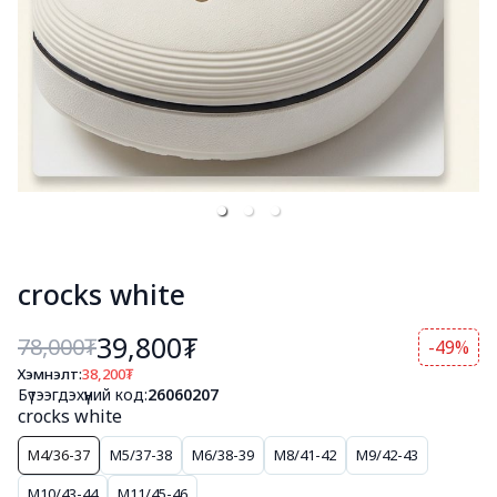
crocks white
39,800₮
78,000
₮
-49%
Хэмнэлт:
38,200
₮
Бүтээгдэхүүний код:
26060207
crocks white
M4/36-37
M5/37-38
M6/38-39
M8/41-42
M9/42-43
M10/43-44
M11/45-46