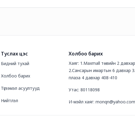
Туслах цэс
Холбоо барих
Хаяг: 1.Maxmall төвийн 2 давха
Бидний тухай
2.Сансарын имартын 6 давхар 3
Холбоо барих
плаза 4 давхар 408-410
Түгээмэл асуултууд
Утас: 80118098
Нийтлэл
И-мэйл хаяг: monqn@yahoo.co