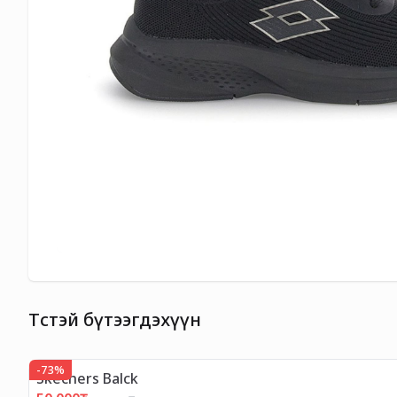
Төстэй бүтээгдэхүүн
-
73
%
Skechers Balck