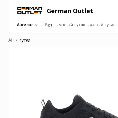
German Outlet
эмэгтэй гутал
эрэгтэй гутал
Ангилал
Бүгд
All
гутал