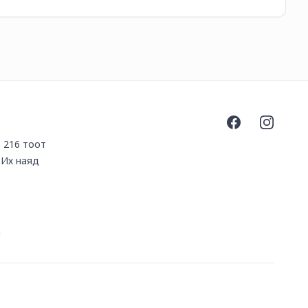
12
Facebook
Instagra
р 216 тоот
.Их наяд
m