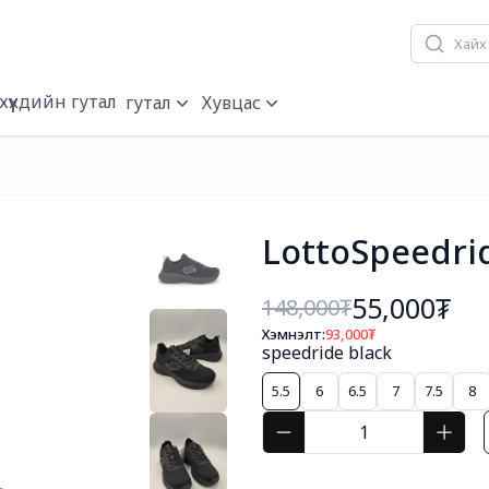
хүүхдийн гутал
гутал
Хувцас
LottoSpeedri
55,000₮
148,000
₮
Хэмнэлт:
93,000
₮
speedride black
5.5
6
6.5
7
7.5
8