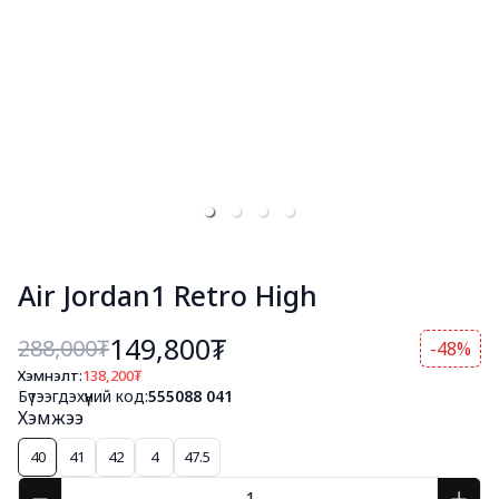
Air Jordan1 Retro High
149,800₮
288,000
₮
-48%
Хэмнэлт:
138,200
₮
Бүтээгдэхүүний код:
555088 041
Хэмжээ
40
41
42
4
47.5